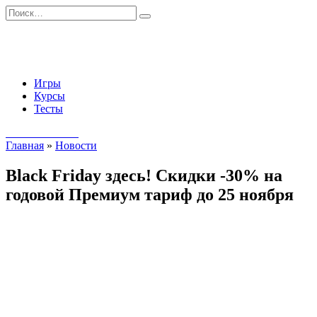
Перейти
Search
к
for:
содержанию
Игры
Курсы
Тесты
Начать занятия
Главная
»
Новости
Black Friday здесь! Скидки -30% на
годовой Премиум тариф до 25 ноября