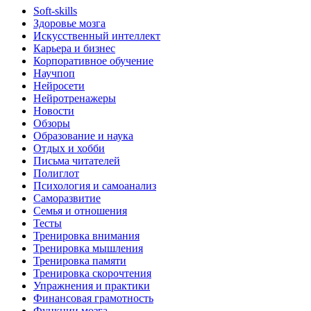
Soft-skills
Здоровье мозга
Искусственный интеллект
Карьера и бизнес
Корпоративное обучение
Научпоп
Нейросети
Нейротренажеры
Новости
Обзоры
Образование и наука
Отдых и хобби
Письма читателей
Полиглот
Психология и самоанализ
Саморазвитие
Семья и отношения
Тесты
Тренировка внимания
Тренировка мышления
Тренировка памяти
Тренировка скорочтения
Упражнения и практики
Финансовая грамотность
Функции мозга