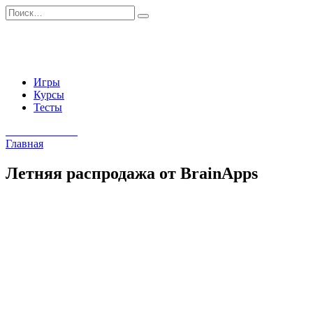
Перейти
Search
к
for:
содержанию
Игры
Курсы
Тесты
Начать занятия
Главная
Летняя распродажа от BrainApps