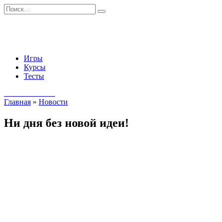
Перейти
Search
к
for:
содержанию
Игры
Курсы
Тесты
Начать занятия
Главная
»
Новости
Ни дня без новой идеи!